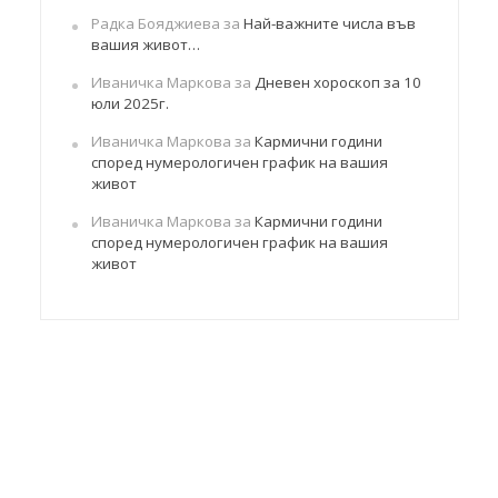
Радка Бояджиева
за
Най-важните числа във
вашия живот…
Иваничка Маркова
за
Дневен хороскоп за 10
юли 2025г.
Иваничка Маркова
за
Кармични години
според нумерологичен график на вашия
живот
Иваничка Маркова
за
Кармични години
според нумерологичен график на вашия
живот