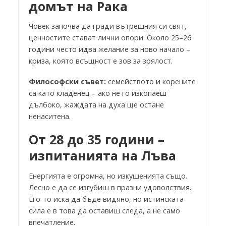
домът на Рака
Човек започва да гради вътрешния си свят,
ценностите стават лични опори. Около 25–26
години често идва желание за ново начало –
криза, която всъщност е зов за зрялост.
Философски съвет:
семейството и корените
са като кладенец – ако не го изкопаеш
дълбоко, жаждата на духа ще остане
ненаситена.
От 28 до 35 години –
изпитанията на Лъва
Енергията е огромна, но изкушенията също.
Лесно е да се изгубиш в празни удоволствия.
Его-то иска да бъде видяно, но истинската
сила е в това да оставиш следа, а не само
впечатление.