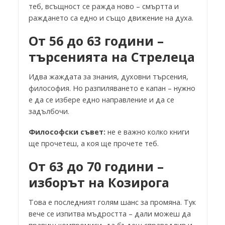
теб, всъщност се ражда ново – смъртта и
раждането са едно и също движение на духа.
От 56 до 63 години –
търсенията на Стрелеца
Идва жаждата за знания, духовни търсения,
философия. Но разпиляването е капан – нужно
е да се избере едно направление и да се
задълбочи.
Философски съвет:
не е важно колко книги
ще прочетеш, а коя ще прочете теб.
От 63 до 70 години –
изборът на Козирога
Това е последният голям шанс за промяна. Тук
вече се изпитва мъдростта – дали можеш да