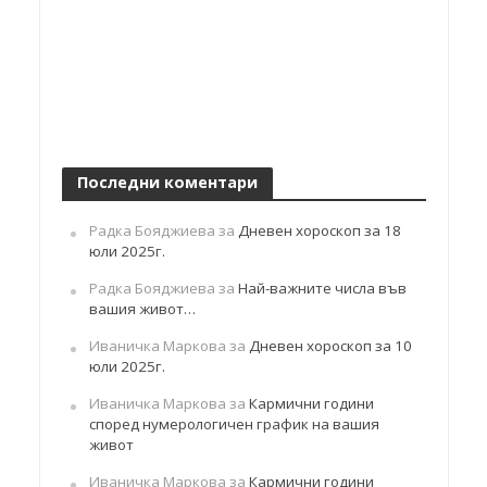
Последни коментари
Радка Бояджиева
за
Дневен хороскоп за 18
юли 2025г.
Радка Бояджиева
за
Най-важните числа във
вашия живот…
Иваничка Маркова
за
Дневен хороскоп за 10
юли 2025г.
Иваничка Маркова
за
Кармични години
според нумерологичен график на вашия
живот
Иваничка Маркова
за
Кармични години