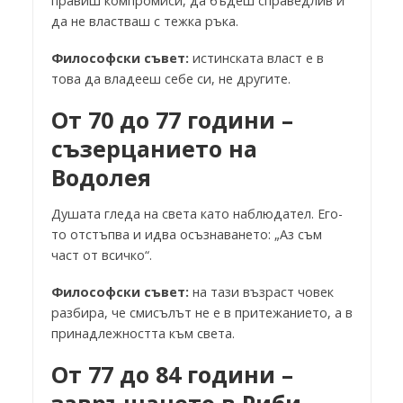
правиш компромиси, да бъдеш справедлив и
да не властваш с тежка ръка.
Философски съвет:
истинската власт е в
това да владееш себе си, не другите.
От 70 до 77 години –
съзерцанието на
Водолея
Душата гледа на света като наблюдател. Его-
то отстъпва и идва осъзнаването: „Аз съм
част от всичко“.
Философски съвет:
на тази възраст човек
разбира, че смисълът не е в притежанието, а в
принадлежността към света.
От 77 до 84 години –
завръщането в Риби