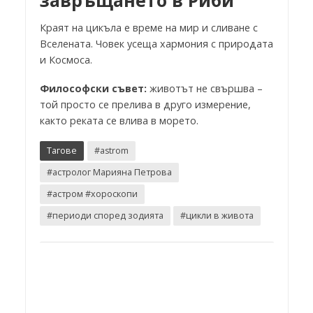
Краят на цикъла е време на мир и сливане с
Вселената. Човек усеща хармония с природата
и Космоса.
Философски съвет:
животът не свършва –
той просто се прелива в друго измерение,
както реката се влива в морето.
Тагове
#astrom
#астролог Марияна Петрова
#астром #хороскопи
#периоди според зодията
#цикли в живота