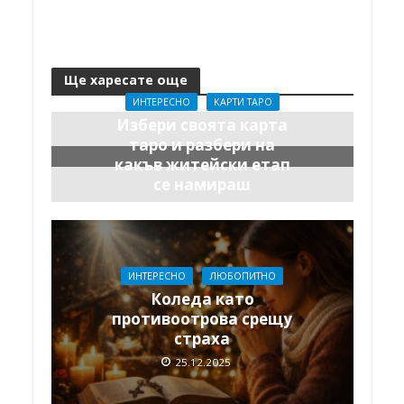
Ще харесате още
ИНТЕРЕСНО
КАРТИ ТАРО
Избери своята карта
таро и разбери на
какъв житейски етап
се намираш
29.12.2025
ИНТЕРЕСНО
ЛЮБОПИТНО
Коледа като
противоотрова срещу
страха
25.12.2025