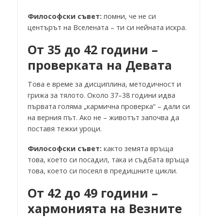
Философски съвет:
помни, че не си
центърът на Вселената – ти си нейната искра.
От 35 до 42 години –
проверката на Девата
Това е време за дисциплина, методичност и
грижа за тялото. Около 37–38 години идва
първата голяма „кармична проверка“ – дали си
на верния път. Ако не – животът започва да
поставя тежки уроци.
Философски съвет:
както земята връща
това, което си посадил, така и съдбата връща
това, което си посеял в предишните цикли.
От 42 до 49 години –
хармонията на Везните