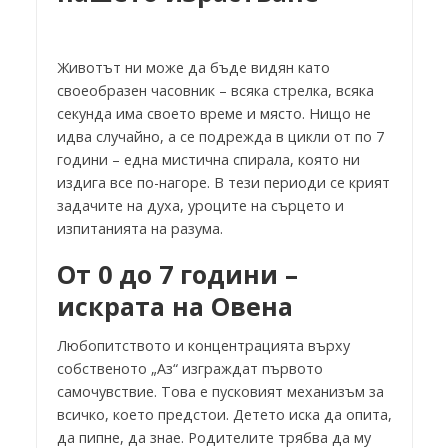
Животът ни може да бъде видян като
своеобразен часовник – всяка стрелка, всяка
секунда има своето време и място. Нищо не
идва случайно, а се подрежда в цикли от по 7
години – една мистична спирала, която ни
издига все по-нагоре. В тези периоди се крият
задачите на духа, уроците на сърцето и
изпитанията на разума.
От 0 до 7 години –
искрата на Овена
Любопитството и концентрацията върху
собственото „Аз“ изграждат първото
самочувствие. Това е пусковият механизъм за
всичко, което предстои. Детето иска да опита,
да пипне, да знае. Родителите трябва да му