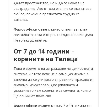
дадат пространство, но и да го научат на
състрадание. Ако в този етап не се възпитава
любов, по-късно празнотата трудно се
запълва.
Философски съвет:
както огънят запалва
светлината, така и първите години палят духа.
Не го задушавайте.
От 7 до 14 години –
корените на Телеца
Това е времето на изграждане на ценностната
система. Детето вече не е само „Аз искам“, а
започва да се учи какво е правилно, красиво и
значимо. Изкуството, дисциплината и
уважението към корените са семената, които
ще поникнат по-късно.
Философски съвет:
между 7 и 14 години се