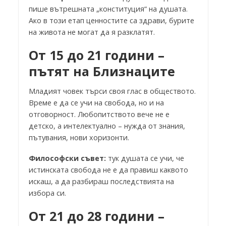
пише вътрешната „конституция“ на душата.
Ако в този етап ценностите са здрави, бурите
на живота не могат да я разклатят.
От 15 до 21 години –
пътят на Близнаците
Младият човек търси своя глас в обществото.
Време е да се учи на свобода, но и на
отговорност. Любопитството вече не е
детско, а интелектуално – нужда от знания,
пътувания, нови хоризонти.
Философски съвет:
тук душата се учи, че
истинската свобода не е да правиш каквото
искаш, а да разбираш последствията на
избора си.
От 21 до 28 години –