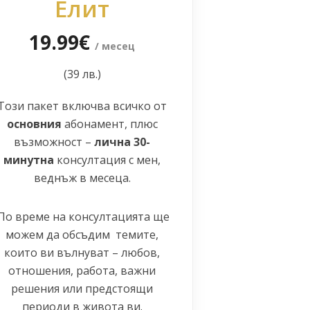
Елит
19.99€
/ месец
(39 лв.)
Този пакет включва всичко от
основния
абонамент, плюс
възможност –
лична 30-
минутна
консултация с мен,
веднъж в месеца.
По време на консултацията ще
можем да обсъдим темите,
които ви вълнуват – любов,
отношения, работа, важни
решения или предстоящи
периоди в живота ви.