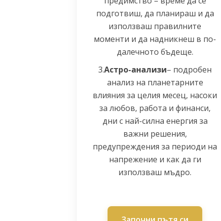
предимство – време да се
подготвиш, да планираш и да
използваш правилните
моменти и да надникнеш в по-
далечното бъдеще.
3.
Астро-анализи
– подробен
анализ на планетарните
влияния за целия месец, насоки
за любов, работа и финанси,
дни с най-силна енергия за
важни решения,
предупреждения за периоди на
напрежение и как да ги
използваш мъдро.
Започни пътя си