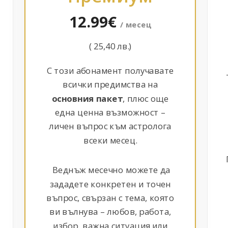
12.99€
/ месец
( 25,40 лв.)
С този абонамент получавате
всички предимства на
основния пакет
, плюс още
една ценна възможност –
личен въпрос към астролога
всеки месец.
Веднъж месечно можете да
зададете конкретен и точен
въпрос, свързан с тема, която
ви вълнува – любов, работа,
избор, важна ситуация или