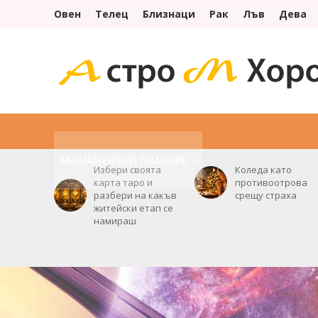
Овен
Телец
Близнаци
Рак
Лъв
Дева
НАЧАЛО
УСЛУГИ
ОРАКУЛ
ХОРОСКОПИ
АБОНАМЕНТНИ ПЛАНОВE
Избери своята
Коледа като
карта таро и
противоотрова
разбери на какъв
срещу страха
житейски етап се
намираш