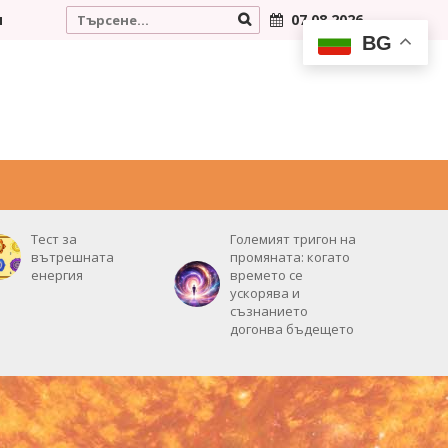
и
07.08.2026
BG
РОЖДЕНИЯТ ВИ ДЕН
НУМЕРОЛОГИЯ
ВИДЕО
Тест за
Големият тригон на
вътрешната
промяната: когато
енергия
времето се
ускорява и
съзнанието
догонва бъдещето