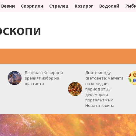
Везни
Скорпион
Стрелец
Козирог
Водолей
Риб
ИНТЕРЕСНО
ПОЛЕЗНО
СЪНОВНИК
ЛУНЕН КАЛЕНДАР
Венера в Козирог и
Дните между
зрелият избор на
световете: магията
щастието
на коледния
период от 23
декември и
порталът към
Новата година