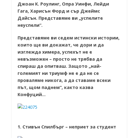
Джоан К. Роулинг, Опра Уинфи, Лейди
Гага, Харисън Форд и сър Джеймс
Дайсън. Представяме ви „успелите
неуспели“.
Представяме ви седем истински истории,
които ще ви докажат, че дори и да
изглежда химера, успехът не е
невъзможен – просто не трябва да
спираш да опитваш. Защото „най-
големият ни триумф не е да не се
проваляме никога, а да ставаме всеки
път, щом паднем“, както казва
Конфуций…
1.
Стивън Спилбърг – неприет за студент