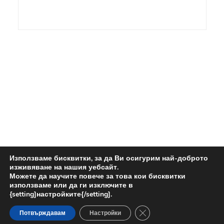
Използваме бисквитки, за да Ви осигурим най-доброто
изживяване на нашия уебсайт.
Можете да научите повече за това кои бисквитки
използваме или да ги изключите в
{setting]настройките{/setting].
Close GDPR Cookie Banne
Copyright © 2024.
Потвърждавам
Настройки