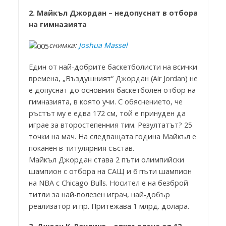
2. Майкъл Джордан – недопуснат в отбора
на гимназията
снимка:
Joshua Massel
Един от най-добрите баскетболисти на всички
времена, „Въздушният“ Джордан (Air Jordan) не
е допуснат до основния баскетболен отбор на
гимназията, в която учи. С обяснението, че
ръстът му е едва 172 см, той е принуден да
играе за второстепенния тим. Резултатът? 25
точки на мач. На следващата година Майкъл е
поканен в титулярния състав.
Майкъл Джордан става 2 пъти олимпийски
шампион с отбора на САЩ и 6 пъти шампион
на NBA с Chicago Bulls. Носител е на безброй
титли за най-полезен играч, най-добър
реализатор и пр. Притежава 1 млрд. долара.