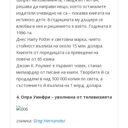
решава да направи нещо, което останалите
издатели очевидно не са – показва книгата на
истинско дете. 8-годишната му дъщеря се
влюбва в нея и решението е взето. Годината е
1996-та.
Днес Harry Potter е световна марка, чиято
стойност възлиза на около 15 млн. долара.
Книгите от поредицата са преведени на
повече от 65 езика.
Джоан К. Роулинг е първият човек, станал
милиардер от писане на книги. Творбите й са
продадени в над 500 000 копия по света, а
състоянието й възлиза на 1 млрд. долара.
4. Опра Уинфри – уволнена от телевизията
снимка:
Greg Hernandez