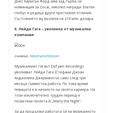
Днес Харисън Форд има зад гърба си
номинация за Oscar, няколко награди Златен
глобус и редица други престижни отличия.
Състоянието му възлиза на 210 млн. долара.
6. Лейди Гага – уволнена от музикална
компания
снимка:
nikotransmission
Музикалният гигант Def Jam Recordings
уволняват Лейди Гага (Стефани Джоан
Анджелина Джерманота) само след три
месеца съвместна работа. По това време
певицата е в началото на своята кариера. На
този изключително труден период е
посветена песента й „Marry the Night“.
За да продължи работата си на музикалното