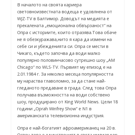
В началото на своята кариера
световноизвестната водеща е удовлнена от
WJZ-TV в Балтимор. Доводът на медията е
прекалената „емоционална обвързаност“ на
Опра с историите, които отразява.Това обаче
не я обезкуражава,нито я кара да измени на
себе си и убежденията си. Опра се мести в
Чикаго, където започва да води малко
популярно половинчасово сутрешно шоу „АМ
Chicago“ по WLS-TV. Първият му епизод е на
2.01.1984 г. За няколко месеца популярността
му нараства главоломно, за да стане най-
гледаното предаване в града. След това Опра
получава възможността на води собствено
шоу, продуцирано от King World News. Цели 18
години „Oprah Winfrey Show“ е N1 в
американската телевизионна индустрия.
Опра е най-богатият афроамериканец на 20 в.
Освен това е единственият в света милиардер