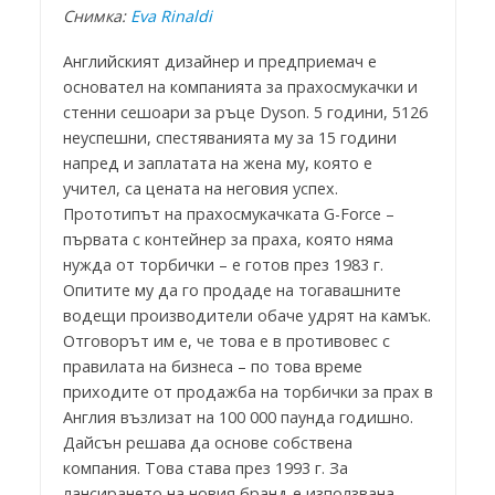
Снимка:
Eva Rinaldi
Английският дизайнер и предприемач е
основател на компанията за прахосмукачки и
стенни сешоари за ръце Dyson. 5 години, 5126
неуспешни, спестяванията му за 15 години
напред и заплатата на жена му, която е
учител, са цената на неговия успех.
Прототипът на прахосмукачката G-Force –
първата с контейнер за праха, която няма
нужда от торбички – е готов през 1983 г.
Опитите му да го продаде на тогавашните
водещи производители обаче удрят на камък.
Отговорът им е, че това е в противовес с
правилата на бизнеса – по това време
приходите от продажба на торбички за прах в
Англия възлизат на 100 000 паунда годишно.
Дайсън решава да основе собствена
компания. Това става през 1993 г. За
лансирането на новия бранд е използвана