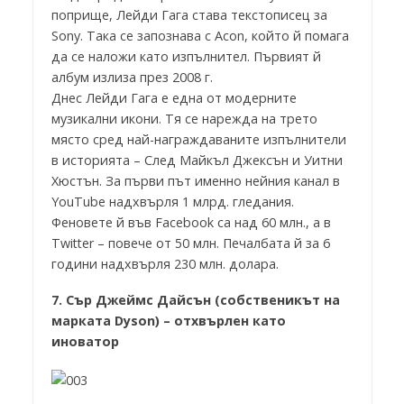
поприще, Лейди Гага става текстописец за
Sony. Така се запознава с Acon, който й помага
да се наложи като изпълнител. Първият й
албум излиза през 2008 г.
Днес Лейди Гага е една от модерните
музикални икони. Тя се нарежда на трето
място сред най-награждаваните изпълнители
в историята – След Майкъл Джексън и Уитни
Хюстън. За първи път именно нейния канал в
YouTube надхвърля 1 млрд. гледания.
Феновете й във Facebook са над 60 млн., а в
Twitter – повече от 50 млн. Печалбата й за 6
години надхвърля 230 млн. долара.
7. Сър Джеймс Дайсън (собственикът на
марката Dyson) – отхвърлен като
иноватор