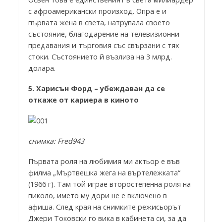
с афроамерикански произход. Опра е и
първата жена в света, натрупала своето
състояние, благодарение на телевизионни
предавания и търговия със свързани с тях
стоки. Състоянието й възлиза на 3 млрд.
долара.
5.
Харисън Форд – убеждаван да се
откаже от кариера в киното
снимка: Fred943
Първата роля на любимия ми актьор е във
филма „Мъртвешка жега на въртележката“
(1966 г). Там той играе второстепенна роля на
пиколо, името му дори не е включено в
афиша. След края на снимките режисьорът
Джери Токовски го вика в кабинета си, за да