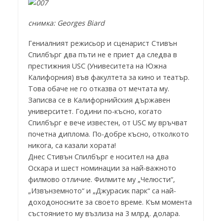
снимка: Georges Biard
Гениалният режисьор и сценарист Стивън
Спилбърг два пъти не е приет да следва в
престижния USC (Унивеситета на Южна
Калифорния) във факултета за кино и театър.
Това обаче не го отказва от мечтата му.
Записва се в Калифорнийския държавен
университет. Години по-късно, когато
Спилбърг е вече известен, от USC му връчват
почетна диплома. По-добре късно, отколкото
никога, са казали хората!
Днес Стивън Спилбърг е носител на два
Оскара и шест номинации за най-важното
филмово отличие. Филмите му „Челюсти“,
„Извънземното“ и „Джурасик парк“ са най-
доходоносните за своето време. Към момента
състоянието му възлиза на 3 млрд. долара.