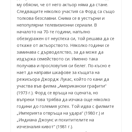
му обясни, че от него актьор няма да стане.
Следващите няколко участия са Форд са също
толкова безславни. Снима се в уестърни и
непопулярни телевизионни сериали. В
началото на 70-те години, напълно
обезкуражен от неуспеха си, той решава да се
откаже от актьорството. Няколко години се
заминава с дърводелство, за да може да
издържа семейството си. Именно така
получава и прословутия си белег. По-късно е
нает да направи шкафове за къщата на
режисьора Джордж Лукас, който го кани да
участва във филма „Американски графити“
(1973 г.). Форд се връща на сцената, но
въпреки това трябва да изчака още няколко
години до големия успех. Той идва с филмите
„Империята отвръща на удара“ (1980 г.) и
„Индиана Джоунс и похитителите на
изчезналия кивот“ (1981 г.).