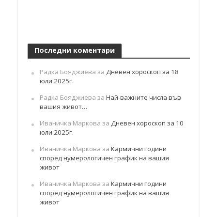
Последни коментари
Радка Бояджиева
за
Дневен хороскоп за 18
юли 2025г.
Радка Бояджиева
за
Най-важните числа във
вашия живот…
Иваничка Маркова
за
Дневен хороскоп за 10
юли 2025г.
Иваничка Маркова
за
Кармични години
според нумерологичен график на вашия
живот
Иваничка Маркова
за
Кармични години
според нумерологичен график на вашия
живот