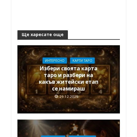
Ще харесате още
ИНТЕРЕСНО
КАРТИ ТАРО
Избери своята карта
таро и разбери на
какъв житейски етап
се намираш
29.12.2025