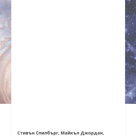
Стивън Спилбърг, Майкъл Джордан,