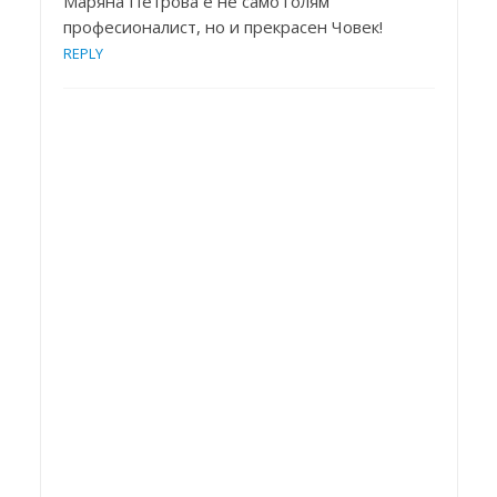
Маряна Петрова е не само голям
професионалист, но и прекрасен Човек!
REPLY