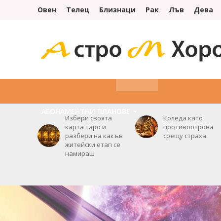
Овен
Телец
Близнаци
Рак
Лъв
Дева
НАЧАЛО
УСЛУГИ
ОРАКУЛ
ХОРОСКОПИ
АБОНАМЕНТНИ ПЛАНОВE
Избери своята
Коледа като
карта таро и
противоотрова
разбери на какъв
срещу страха
житейски етап се
намираш