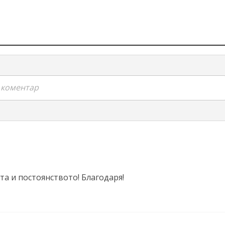
я коментар
та и постоянството! Благодаря!