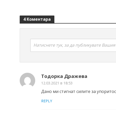
4 Коментара
Натиснете тук, за да публикувате Ваши
Тодорка Дражева
12.03.2021 в 18:53
Дано ми стигнат силите за упоритос
REPLY