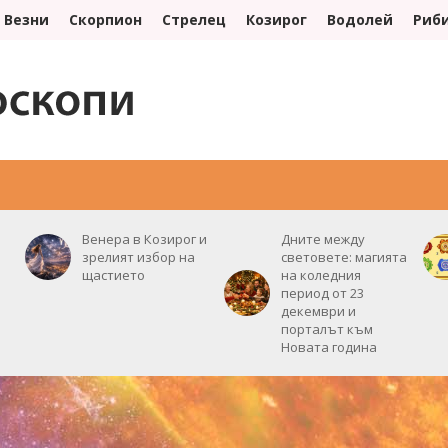
Везни
Скорпион
Стрелец
Козирог
Водолей
Риб
ИНТЕРЕСНО
ПОЛЕЗНО
СЪНОВНИК
ЛУНЕН КАЛЕНДАР
Венера в Козирог и
Дните между
зрелият избор на
световете: магията
щастието
на коледния
период от 23
декември и
порталът към
Новата година