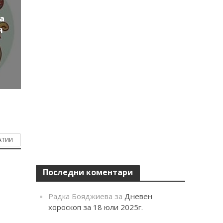
а
я
АТИИ
Последни коментари
Радка Бояджиева
за
Дневен
хороскоп за 18 юли 2025г.