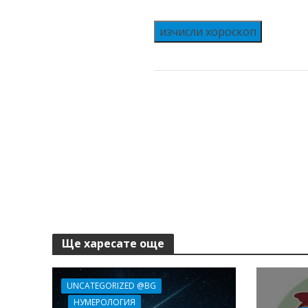
изчисли хороскоп
Ще харесате още
UNCATEGORIZED @BG
НУМЕРОЛОГИЯ