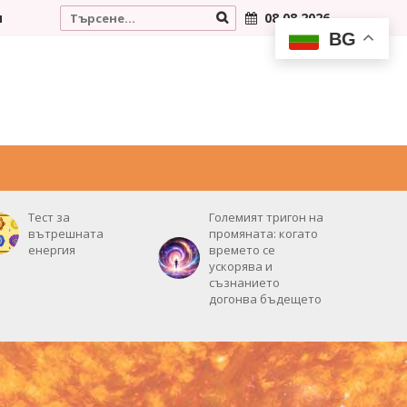
и
08.08.2026
BG
РОЖДЕНИЯТ ВИ ДЕН
НУМЕРОЛОГИЯ
ВИДЕО
Тест за
Големият тригон на
вътрешната
промяната: когато
енергия
времето се
ускорява и
съзнанието
догонва бъдещето