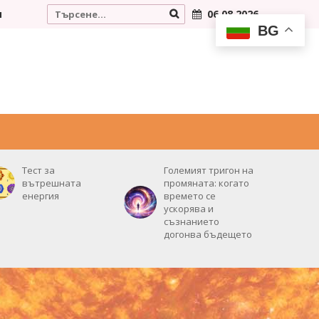
и
06.08.2026
BG
РОЖДЕНИЯТ ВИ ДЕН
НУМЕРОЛОГИЯ
ВИДЕО
Тест за
Големият тригон на
вътрешната
промяната: когато
енергия
времето се
ускорява и
съзнанието
догонва бъдещето