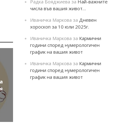
Радка Бояджиева
за
Най-важните
числа във вашия живот…
Иваничка Маркова
за
Дневен
хороскоп за 10 юли 2025г.
Иваничка Маркова
за
Кармични
години според нумерологичен
график на вашия живот
Иваничка Маркова
за
Кармични
години според нумерологичен
график на вашия живот
а
ия