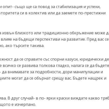
 опит- също ще са повод за стабилизация и успехи,
торитета си в колектив или да заемете по-престижни
са извън близкото или традиционно обкръжение може д
 влияе на бъдещи перспективи на развитие. Пред вас се
о, ако търсите такива.
жност да се справите със спорни казуси, юридически де
не всичко се развива толкова гладко, налага се да бъдет
- да внимавате за подробности, дори манипулации и
иите могат да се обърнат срещу вас. Бъдете нащрек и
ва. В друг случай- в по- ярки краски виждате какво тря
ащото е изчерпано.