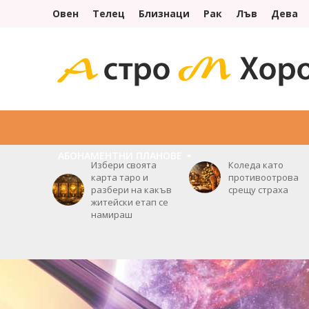
Овен
Телец
Близнаци
Рак
Лъв
Дева
НАЧАЛО
УСЛУГИ
ОРАКУЛ
ХОРОСКОПИ
АБОНАМЕНТНИ ПЛАНОВE
Избери своята
Коледа като
карта таро и
противоотрова
разбери на какъв
срещу страха
житейски етап се
намираш