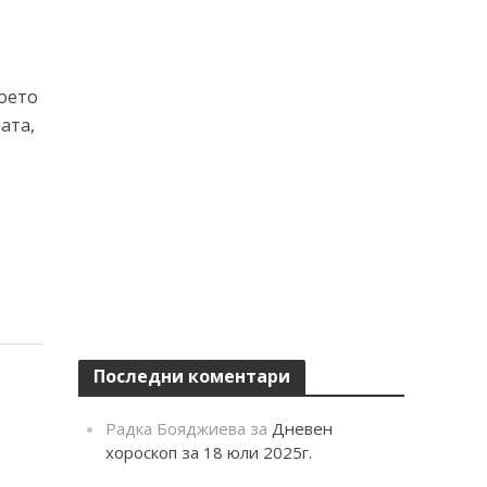
което
ата,
е
Последни коментари
Радка Бояджиева
за
Дневен
хороскоп за 18 юли 2025г.