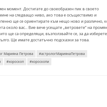
мен момент. Достигате до своеобразен пик в своето
мине на следващо ниво, ако това е осъществимо и
епенно ще се ориентирате към нещо ново и различно, 
ета около вас… Вие вече усещате „ветровете“ на промян
ито ще са определящи, възползвайте се, за да изберет
дълго. Ще имате достатъчно подсказки за това.
ог Марияна Петрова
#астрологМариянаПетрова
я
#хороскоп
#хороскопи