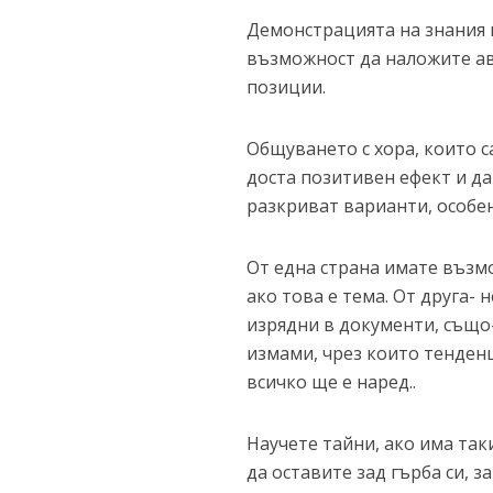
Демонстрацията на знания и
възможност да наложите ав
позиции.
Общуването с хора, които 
доста позитивен ефект и да
разкриват варианти, особен
От една страна имате възмо
ако това е тема. От друга- 
изрядни в документи, също
измами, чрез които тенденц
всичко ще е наред..
Научете тайни, ако има таки
да оставите зад гърба си, з