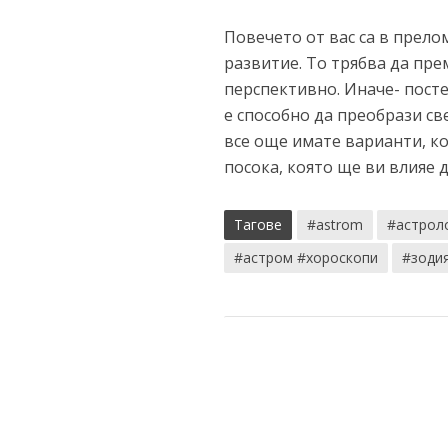
Повечето от вас са в прело
развитие. То трябва да пре
перспективно. Иначе- пост
е способно да преобрази св
все още имате варианти, ко
посока, която ще ви влияе 
Тагове
#astrom
#астрол
#астром #хороскопи
#зоди