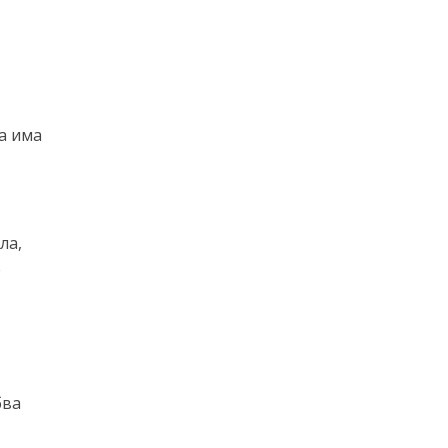
а има
ла,
е
бва