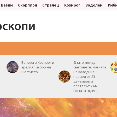
Везни
Скорпион
Стрелец
Козирог
Водолей
Риб
ИНТЕРЕСНО
ПОЛЕЗНО
СЪНОВНИК
ЛУНЕН КАЛЕНДАР
Венера в Козирог и
Дните между
зрелият избор на
световете: магията
щастието
на коледния
период от 23
декември и
порталът към
Новата година