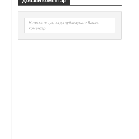
Добави коментар
Натиснете тук, за да публикувате Вашия
коментар