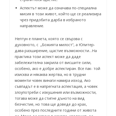
Аспектът може да означава по-специална
мисия в този живот, който ще се реализира
чрез придобита дарба в избраното
направление.
Нептун е планета, която се свързва с
духовното, с „Божията милост“, а Юпитер-
дава разширение, щастие възможности…На
практика този аспект може да даде
забележителна закрила от висшите сили,
особено, ако е добре аспектиран. Все пак- той
изисква и някаква жертва, но в трудни
моменти човек винаги намира изход. Ако
съвпадът е в напрегната аспектация, а човек
злоупотреби с изкушения или възможности,
тогава може да стигне дъното на вид
безчестие, но това ще доведе до крах,
особено през последните години от живота