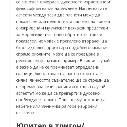
се свържат с Морала, духовното израстване и
философски начин на мислене. Напрегнатите
аспекти между тези две планети може да
покаже, че или ценностната система на човека
е изкривена и му липсват всякакви представи
за морал или пък точно обратното- това е
показател, че човек е прекалено вторачен да
бъде идеален, проектира подобни очаквания
спрямо околните, може да се превърне в
религиозен фанатик например. В такъв случай
е важно да не се преминават определени
граници. Ако останалата част от картата е
силна, личността съзнателно ще се стреми да
не преминава тези граници и в такъв случай
аспектът може да се превърти в духовно
пробуждане, талант. Това ще му помогне да
избегне или минимизира горе-изброени
негативи…
Юпитер в тригон/