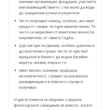
значими организации, фондации, участието
или взаимодействието с тях може да води
до грандиозни успехи и резултати.
Често получават помощ, особено, ако имат
нужда от такава- по един магичен начин. Те
често са закриляни от влиятелни личности,
покровители, от самата Съдба…
Щастие при пътувания, особено далечни и
до екзотични страни. Често се чувстват
прекрасно в близост до водни басейни-
морета, океани, езера и т.н.
Имат високо съзнание, природна
интелигентност, стремят се към висока
квалификация и в повечето случаи я
получават.
И двете планети се свързват с морала,
философските схващания за живота…Когато