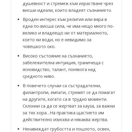
душевност и стремеж към израстване чрез
висши идеали, които владеят съзнанието.
Вроден интерес към религия или вяра в
една по-висша сила, че има нещо много по-
велико и владеещо ни от материалното,
което ни води, но е невидимо за
човешкото око.
Високо състояние на съзнанието,
забележителна интуиция, граничеща с
ясновидство, талант, понякога над
средното ниво.
В повечето случаи са състрадателни,
филантропи, емпати, стремят се да помагат
на другите, когато са в трудно моменти.
Склонни са да се жертват за кауза, за важни
за тях хора…На практика щастието им
действително изисква и някаква жертва.
Ненавиждат грубостта и пошлото, освен,