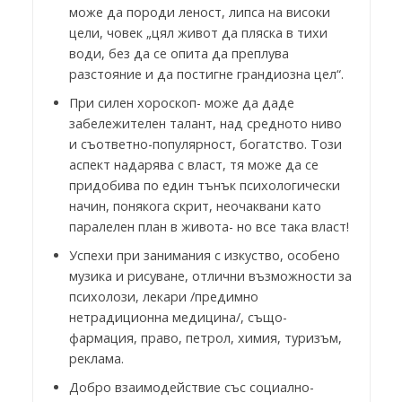
може да породи леност, липса на високи
цели, човек „цял живот да пляска в тихи
води, без да се опита да преплува
разстояние и да постигне грандиозна цел“.
При силен хороскоп- може да даде
забележителен талант, над средното ниво
и съответно-популярност, богатство. Този
аспект надарява с власт, тя може да се
придобива по един тънък психологически
начин, понякога скрит, неочаквани като
паралелен план в живота- но все така власт!
Успехи при занимания с изкуство, особено
музика и рисуване, отлични възможности за
психолози, лекари /предимно
нетрадиционна медицина/, също-
фармация, право, петрол, химия, туризъм,
реклама.
Добро взаимодействие със социално-