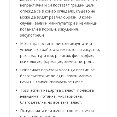
непрактична и си поставят грешни цели,
оглежда се в криво огледало, където не
може да видят реални образи. В краен
случай- велики манипулатори и изманици,
потънали в пороци, изкушения,
злоупотреби
Могат да постигат високи резултати и
успехи, ако работата им включва изкуство,
реклама, туризъм, религия, философия,
психология, фармация, химия, петрол…
Привличат парите и могат да постигнат
благосъстояние по един почти магичен
начин. Отличен спекулативен усет.
Този аспект надарява с власт- понякога
невидима, потайна, мистериозна,
благодетелна, но все така- власт.
Пътуванията или живот в по-екзотични
страни носи щастие.