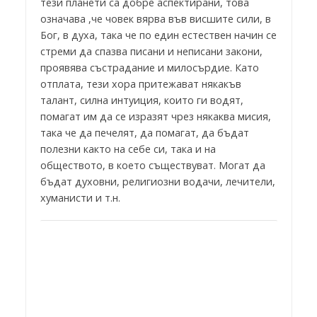
тези планети са добре аспектирани, това
означава ,че човек вярва във висшите сили, в
Бог, в духа, така че по един естествен начин се
стреми да спазва писани и неписани закони,
проявява състрадание и милосърдие. Като
отплата, тези хора притежават някакъв
талант, силна интуиция, които ги водят,
помагат им да се изразят чрез някаква мисия,
така че да печелят, да помагат, да бъдат
полезни както на себе си, така и на
обществото, в което съществуват. Могат да
бъдат духовни, религиозни водачи, лечители,
хуманисти и т.н.