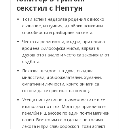
секстил с Нептун
Този аспект надарява родения с високо
съзнание, интуиция, дълбоки психични
способности и разбиране за света.
Често са религиозни, мъдри, притежават
вродена философска мисъл, вярват в
духовното начало и често са закриляни от
съдбата.
Показва щедрост на духа, създава
милостиви, доброжелателни, хуманни,
емпатични личности, които винаги са
готови да се притекат на помощ.
Усещат интуитивно възможностите и се
възползват от тях. Могат да привличате
печалби и шансове по един почти магичен
начин. Всичко им се отдава с по-голяма
лекота и при слаб хороскоп- този аспект