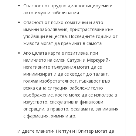
Опасност от трудно диагностицируеми и
авто-имунни заболявания.
Опасност от психо-соматични и авто-
имунни заболявания, пристрастяване към
упойващи вещества. Последните години от
живота могат да преминат в самота.
Ако цялата карта е позитивна, при
наличието на силен Сатурн и Меркурий-
негативните тълкувания могат да се
минимизират и да се сведат до талант,
голяма изобретателност, гъвкавост във
всяка една ситуация, забележително
въображение, което може да се използва в
изкуството, спекулативни финансови
операции, в правото, рекламата, занимания
с фармация, химия и др.
И двете планети- Нептун и Юпитер могат да