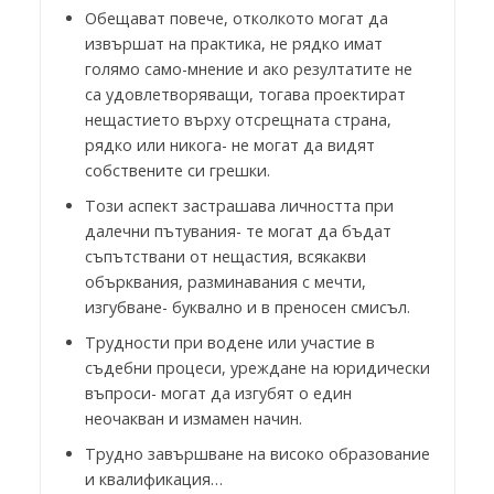
Обещават повече, отколкото могат да
извършат на практика, не рядко имат
голямо само-мнение и ако резултатите не
са удовлетворяващи, тогава проектират
нещастието върху отсрещната страна,
рядко или никога- не могат да видят
собствените си грешки.
Този аспект застрашава личността при
далечни пътувания- те могат да бъдат
съпътствани от нещастия, всякакви
обърквания, разминавания с мечти,
изгубване- буквално и в преносен смисъл.
Трудности при водене или участие в
съдебни процеси, уреждане на юридически
въпроси- могат да изгубят о един
неочакван и измамен начин.
Трудно завършване на високо образование
и квалификация…