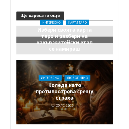
Ще харесате още
ИНТЕРЕСНО
КАРТИ ТАРО
Избери своята карта
таро и разбери на
какъв житейски етап
се намираш
29.12.2025
ИНТЕРЕСНО
ЛЮБОПИТНО
Коледа като
противоотрова срещу
страха
25.12.2025