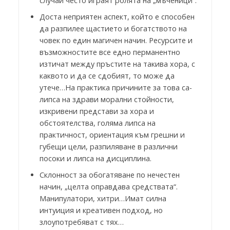
случай често играят ролята на „мъченици“.
Доста неприятен аспект, който е способен
да разпилее щастието и богатството на
човек по един магичен начин. Ресурсите и
възможностите все едно перманентно
изтичат между пръстите на такива хора, с
каквото и да се сдобият, то може да
утече…На практика причините за това са-
липса на здрави морални стойности,
изкривени представи за хора и
обстоятелства, голяма липса на
практичност, ориентация към грешни и
губещи цели, разпиляване в различни
посоки и липса на дисциплина.
Склонност за обогатяване по нечестен
начин, „целта оправдава средствата“.
Манипулатори, хитри…Имат силна
интуиция и креативен подход, но
злоупотребяват с тях…