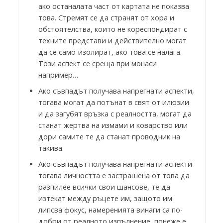
ако останалата част от картата не показва
това. Стремят се да странят от хора и
обстоятелства, които не кореспондират с
техните представи и действително могат
да се само-изолират, ако това се налага.
Този аспект се среща при монаси
например…
Ако съвпадът получава напрегнати аспекти,
тогава могат да потънат в свят от илюзии
и да загубят връзка с реалността, могат да
станат жертва на измами и коварство или
дори самите те да станат проводник на
такива.
Ако съвпадът получава напрегнати аспекти-
тогава личността е застрашена от това да
разпилее всички свои шансове, те да
изтекат между ръцете им, защото им
липсва фокус, намеренията винаги са по-
добри от реалното изпълнение, понеже е