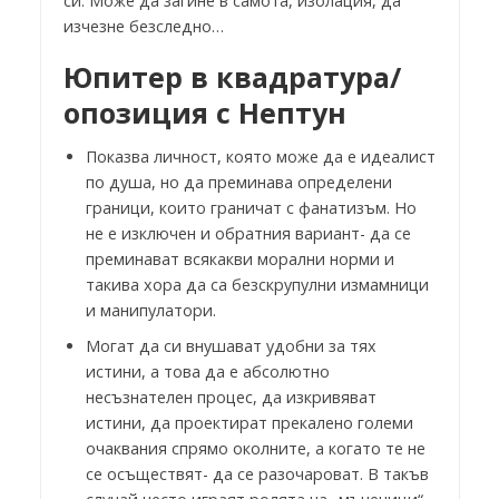
си. Може да загине в самота, изолация, да
изчезне безследно…
Юпитер в квадратура/
опозиция с Нептун
Показва личност, която може да е идеалист
по душа, но да преминава определени
граници, които граничат с фанатизъм. Но
не е изключен и обратния вариант- да се
преминават всякакви морални норми и
такива хора да са безскрупулни измамници
и манипулатори.
Могат да си внушават удобни за тях
истини, а това да е абсолютно
несъзнателен процес, да изкривяват
истини, да проектират прекалено големи
очаквания спрямо околните, а когато те не
се осъществят- да се разочароват. В такъв